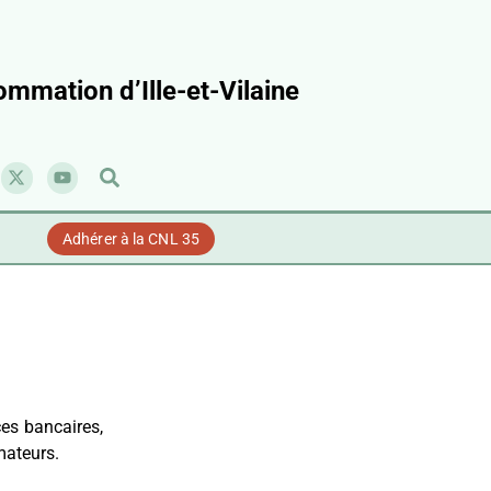
mmation d’Ille-et-Vilaine
Adhérer à la CNL 35
ces bancaires,
mateurs.