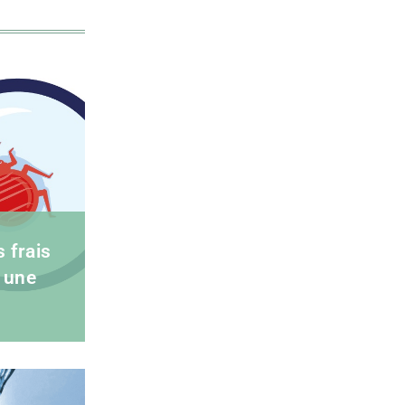
s frais
 une