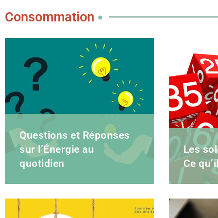
Consommation
Questions et Réponses
sur l’Énergie au
Les sol
quotidien
Ce qu’i