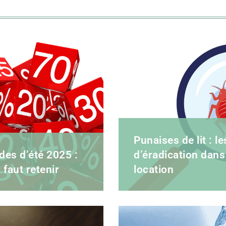
Punaises de lit : le
des d’été 2025 :
d’éradication dans
l faut retenir
location