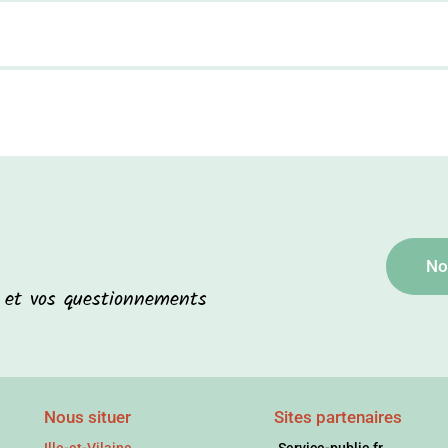
No
s et vos questionnements
Nous situer
Sites partenaires