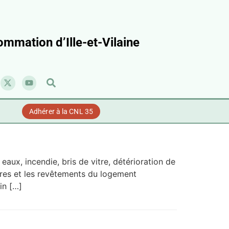
mmation d’Ille-et-Vilaine
Adhérer à la CNL 35
eaux, incendie, bris de vitre, détérioration de
ires et les revêtements du logement
in […]