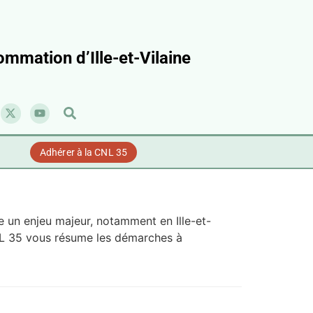
mmation d’Ille-et-Vilaine
Adhérer à la CNL 35
e un enjeu majeur, notamment en Ille-et-
NL 35 vous résume les démarches à