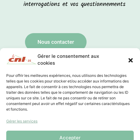
interrogations et vos questionnements
Nous contacter
Gérer le consentement aux
cookies
Pour offrir les meilleures expériences, nous utilisons des technologies
Siège de l’association
telles que les cookies pour stocker et/ou accéder aux informations des
appareils. Le fait de consentir à ces technologies nous permettra de
Bréquigny – Rue de Suède
traiter des données telles que le comportement de navigation ou les ID
Proche de la station de métro H. Fréville.
uniques sur ce site. Le fait de ne pas consentir ou de retirer son
3, allée de Malmoë, 35200 Rennes
consentement peut avoir un effet négatif sur certaines caractéristiques
02 99 22 20 50
et fonctions.
Les lundis, mardis et mercredis : 9h -13h / 14h -17h
Gérer les services
Les jeudis et vendredis sur rendez-vous
Accepter