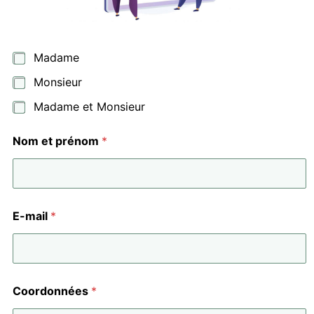
T
Madame
i
Monsieur
t
r
Madame et Monsieur
e
*
Nom et prénom
*
E-mail
*
Coordonnées
*