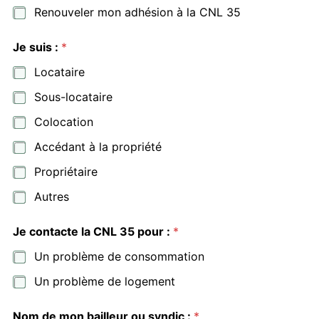
Renouveler mon adhésion à la CNL 35
Je suis :
*
Locataire
Sous-locataire
Colocation
Accédant à la propriété
Propriétaire
Autres
J
Je contacte la CNL 35 pour :
*
e
d
Un problème de consommation
e
s
Un problème de logement
y
n
d
Nom de mon bailleur ou syndic :
*