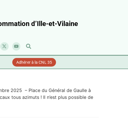
mmation d’Ille-et-Vilaine
Adhérer à la CNL 35
tembre 2025 – Place du Général de Gaulle à
aux tous azimuts ! Il n’est plus possible de